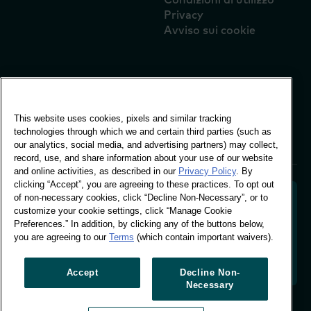
Privacy
Avviso sui cookie
Ufficio globale
Edificio Vivo, 30
This website uses cookies, pixels and similar tracking
Stamford St, Londra
technologies through which we and certain third parties (such as
Londra SE1 9LQ
our analytics, social media, and advertising partners) may collect,
T +44 (0)207 076 9000
record, use, and share information about your use of our website
and online activities, as described in our
Privacy Policy
. By
clicking “Accept”, you are agreeing to these practices. To opt out
of non-necessary cookies, click “Decline Non-Necessary”, or to
customize your cookie settings, click “Manage Cookie
Preferences.” In addition, by clicking any of the buttons below,
Decodificare il comportamento degli acquirenti per
you are agreeing to our
Terms
(which contain important waivers).
dare forma al futuro del vostro marchio. Trasformare
i dati comportamentali in informazioni utili per
promuovere una crescita basata sui dati.
Accept
Decline Non-
Necessary
Gestione delle preferenze sui cookie