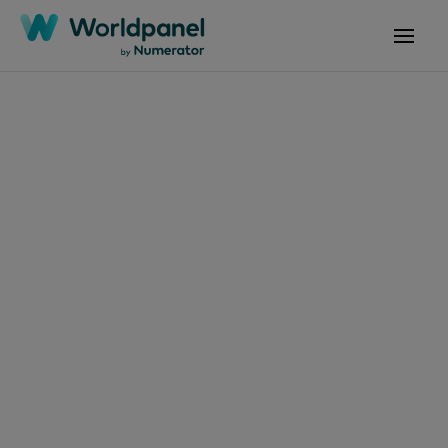
Articoli
11 giugno 2026
Il settore dei beni di
largo consumo in
Arabia Saudita punta
sul valore, mentre il
Ramadan sostiene la
domanda