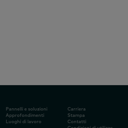
Rapporti
29 luglio 2026
7 consumatori sauditi su 10 preferiscono
i marchi locali, mentre Kinza si afferma
come uno dei marchi di beni di largo
consumo in più rapida crescita del Paese
Pannelli e soluzioni
Carriera
Approfondimenti
Stampa
Luoghi di lavoro
Contatti
Condizioni di utilizzo