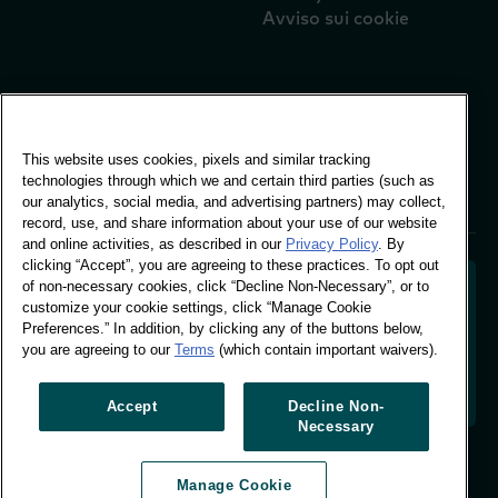
Avviso sui cookie
Ufficio globale
Edificio Vivo, 30
This website uses cookies, pixels and similar tracking
Stamford St, Londra
technologies through which we and certain third parties (such as
Londra SE1 9LQ
our analytics, social media, and advertising partners) may collect,
T +44 (0)207 076 9000
record, use, and share information about your use of our website
and online activities, as described in our
Privacy Policy
. By
clicking “Accept”, you are agreeing to these practices. To opt out
of non-necessary cookies, click “Decline Non-Necessary”, or to
customize your cookie settings, click “Manage Cookie
Preferences.” In addition, by clicking any of the buttons below,
Decodificare il comportamento degli acquirenti per
you are agreeing to our
Terms
(which contain important waivers).
dare forma al futuro del vostro marchio. Trasformare
i dati comportamentali in informazioni utili per
promuovere una crescita basata sui dati.
Accept
Decline Non-
Necessary
Gestione delle preferenze sui cookie
Manage Cookie
© Worldpanel 2026