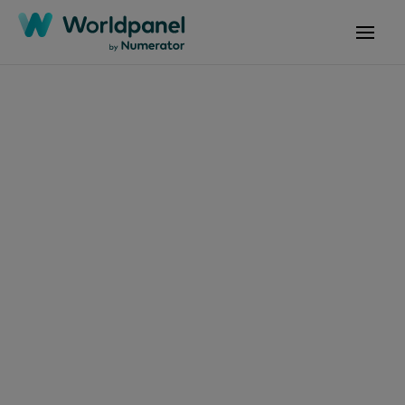
15 maggio 2026
Il consumo di
panettoni cresce in
Brasile e mette alla
prova i marchi
tradizionali, secondo
la classifica Brand