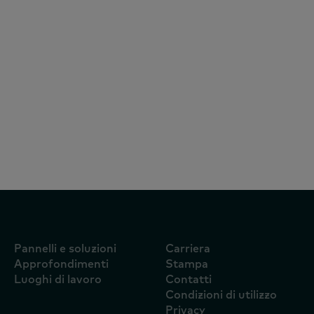
Articoli
5 agosto 2026
Chi ha pagato il conto della guerra delle
consegne a domicilio? Le app si sono
fatte carico dei costi della battaglia per
conquistare i consumatori durante i
Mondiali
Pannelli e soluzioni
Carriera
Approfondimenti
Stampa
Luoghi di lavoro
Contatti
Condizioni di utilizzo
Privacy