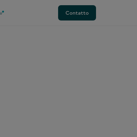
Contatto
u
Contatto
a