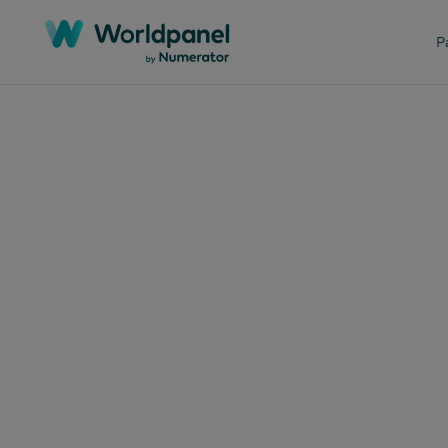
P
Articoli
12 giug
Il 
ecua
"mo
pia