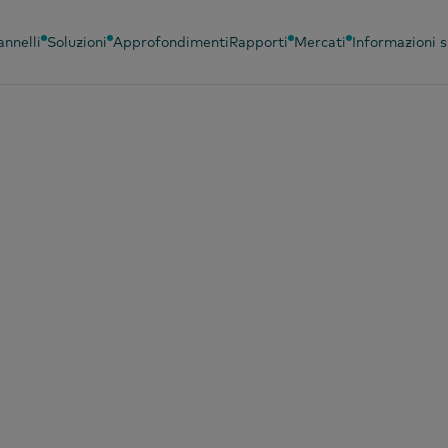
annelli
Soluzioni
Approfondimenti
Rapporti
Mercati
Informazioni s
no 2026
consumatore
doriano passa all
dalità
nificazione": meno