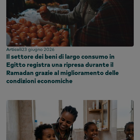
Sri Lanka
Taiwan
Thailandia
Uganda
Regno Unito e Irlanda
Articoli
23 giugno 2026
Emirati Arabi Uniti
Il settore dei beni di largo consumo in
Regno Unito
Egitto registra una ripresa durante il
Stati Uniti
Ramadan grazie al miglioramento delle
Vietnam
condizioni economiche