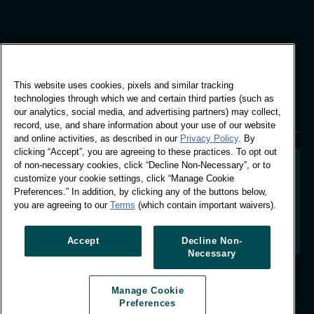
Ufficio globale
Edificio Vivo, 30
This website uses cookies, pixels and similar tracking
Stamford St, Londra
technologies through which we and certain third parties (such as
Londra SE1 9LQ
our analytics, social media, and advertising partners) may collect,
T +44 (0)207 076 9000
record, use, and share information about your use of our website
and online activities, as described in our
Privacy Policy
. By
clicking “Accept”, you are agreeing to these practices. To opt out
of non-necessary cookies, click “Decline Non-Necessary”, or to
customize your cookie settings, click “Manage Cookie
Preferences.” In addition, by clicking any of the buttons below,
Decodificare il comportamento degli acquirenti per
you are agreeing to our
Terms
(which contain important waivers).
dare forma al futuro del vostro marchio. Trasformare
i dati comportamentali in informazioni utili per
promuovere una crescita basata sui dati.
Accept
Decline Non-
Necessary
Gestione delle preferenze sui cookie
Manage Cookie
© Worldpanel 2026
Preferences
Sito realizzato da T-F