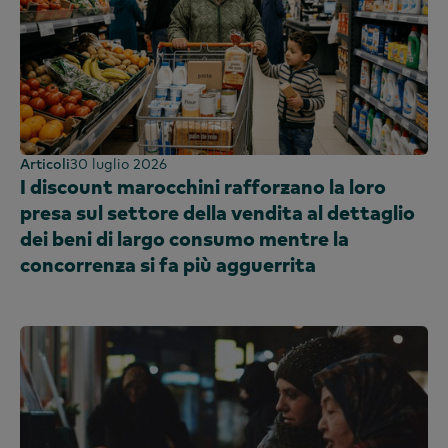
Kenya
Corea
Cina continentale (CN)
Cina continentale (EN)
Malesia
Messico
Articoli
30 luglio 2026
I discount marocchini rafforzano la loro
Marocco
presa sul settore della vendita al dettaglio
Nigeria
dei beni di largo consumo mentre la
Perù
concorrenza si fa più agguerrita
Filippine
Portogallo
Arabia Saudita
Scozia
Sudafrica
Spagna