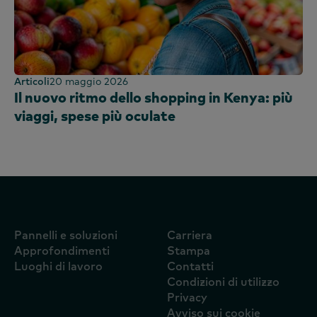
Articoli
20 maggio 2026
Il nuovo ritmo dello shopping in Kenya: più
viaggi, spese più oculate
Pannelli e soluzioni
Carriera
Approfondimenti
Stampa
Luoghi di lavoro
Contatti
Condizioni di utilizzo
Privacy
Avviso sui cookie