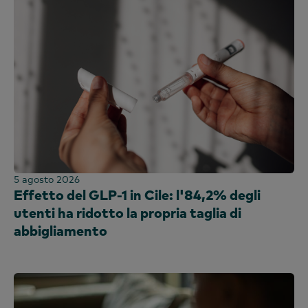
Bolivia
Analisi comportamentale
francese
Nord America
Pannello della moda
Brasile
Efficacia del marketing
coreano
Panel OOH
America Centrale
Sondaggio PanelVoice
portoghese
Pannello benzina
Cile
Segmentazione
Spagnolo
Pannello di acquisto
Colombia
Iscritto al sindacato
Repubblica Dominicana
Tecnologia e intrattenimento
Ecuador
Pannello di utilizzo
Egitto
Etiopia
5 agosto 2026
Francia
Effetto del GLP-1 in Cile: l'84,2% degli
utenti ha ridotto la propria taglia di
Ghana
abbigliamento
A livello mondiale
India
Indonesia
Irlanda