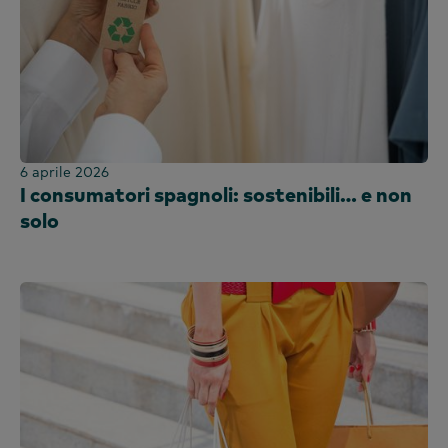
Sri Lanka
Taiwan
Thailandia
Uganda
Regno Unito e Irlanda
Emirati Arabi Uniti
6 aprile 2026
Regno Unito
I consumatori spagnoli: sostenibili… e non
solo
Stati Uniti
Vietnam