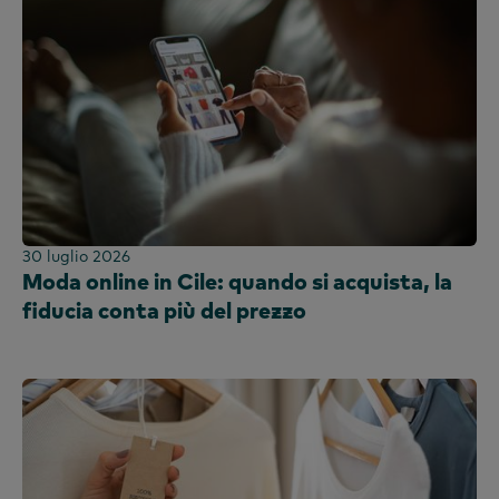
Kenya
Corea
Cina continentale (CN)
Cina continentale (EN)
Malesia
Messico
Marocco
Nigeria
30 luglio 2026
Perù
Moda online in Cile: quando si acquista, la
fiducia conta più del prezzo
Filippine
Portogallo
Arabia Saudita
Scozia
Sudafrica
Spagna