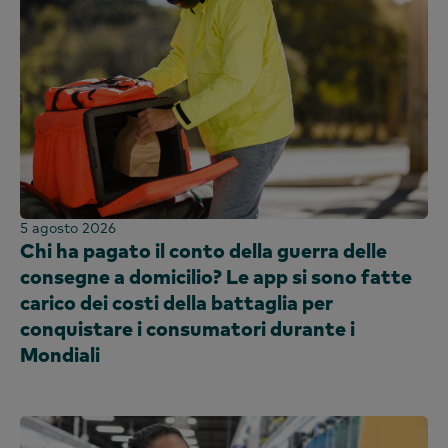
Kenya
Corea
Cina continentale (CN)
Cina continentale (EN)
Malesia
Messico
Marocco
Nigeria
5 agosto 2026
Chi ha pagato il conto della guerra delle
Perù
consegne a domicilio? Le app si sono fatte
Filippine
carico dei costi della battaglia per
Portogallo
conquistare i consumatori durante i
Arabia Saudita
Mondiali
Scozia
Sudafrica
Spagna