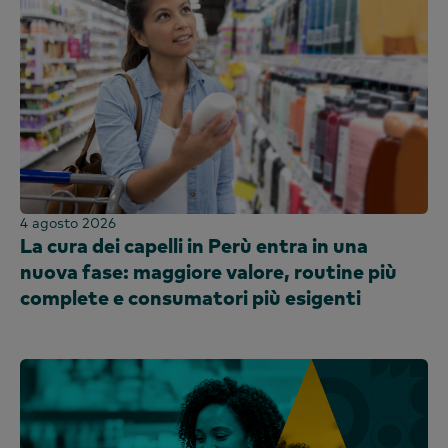
Sri Lanka
Taiwan
Thailandia
Uganda
Regno Unito e Irlanda
Emirati Arabi Uniti
Regno Unito
Stati Uniti
4 agosto 2026
La cura dei capelli in Perù entra in una
Vietnam
nuova fase: maggiore valore, routine più
complete e consumatori più esigenti